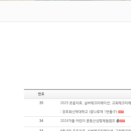
번호
35
2025 웃음치료, 실버레크리에이션, 교회레크리에이
: 장로회신학대학교 (광나루역 1번출구)
34
2024겨울 어린이 꽃동산성령체험캠프