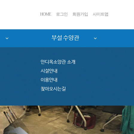
HOME
로그인
회원가입
사이트맵
부설 수양관
안디옥소양관 소개
시설안내
이용안내
찾아오시는길