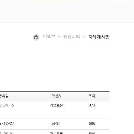
HOME
>
커뮤니티
>
자유게시판
등록일
작성자
조회
5-04-15
김솔로몬
373
3-12-27
섬김이
686