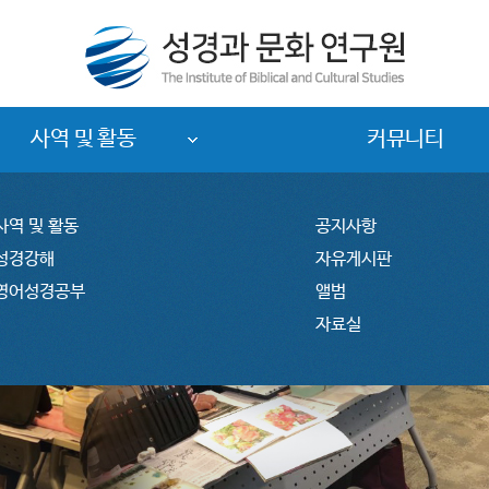
사역 및 활동
커뮤니티
사역 및 활동
공지사항
성경강해
자유게시판
영어성경공부
앨범
자료실